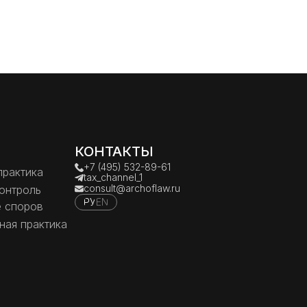
КОНТАКТЫ
+7 (495) 532-89-61
практика
tax_channel_1
consult@archoflaw.ru
онтроль
РУ
EN
 споров
ная практика