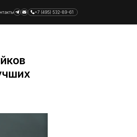
+7 (495) 532-89-61
нтакты
йков
лучших