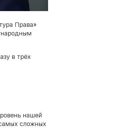
тура Права»
дународным
азу в трёх
уровень нашей
 самых сложных